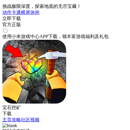
挑战极限深度，探索地底的无尽宝藏！
动作
卡通
横屏
休闲
立即下载
官方正版
使用小米游戏中心APP
下载
，领丰富游戏
福利
及
礼包
宝石挖矿
下载
主页
攻略
社区
视频