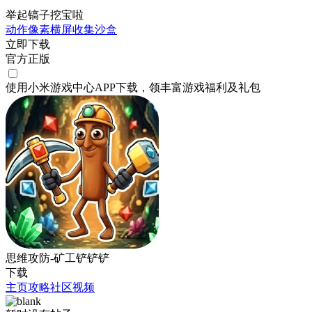
举起镐子挖宝啦
动作
像素
横屏
收集
沙盒
立即下载
官方正版
使用小米游戏中心APP
下载
，领丰富游戏
福利
及
礼包
思维攻防-矿工铲铲铲
下载
主页
攻略
社区
视频