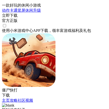
一款好玩的休闲小游戏
动作
卡通
竖屏
休闲
升级
立即下载
官方正版
使用小米游戏中心APP
下载
，领丰富游戏
福利
及
礼包
僵尸快打
下载
主页
攻略
社区
视频