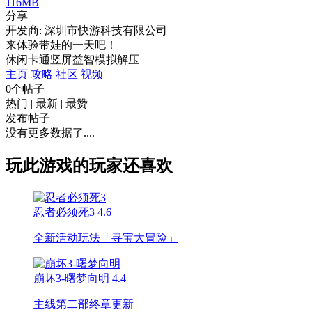
116MB
分享
开发商: 深圳市快游科技有限公司
来体验带娃的一天吧！
休闲
卡通
竖屏
益智
模拟
解压
主页
攻略
社区
视频
0个帖子
热门
|
最新
|
最赞
发布帖子
没有更多数据了....
玩此游戏的玩家还喜欢
忍者必须死3
4.6
全新活动玩法「寻宝大冒险」
崩坏3-曙梦向明
4.4
主线第二部终章更新