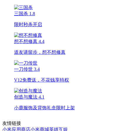
三国杀
1.8
限时秒杀开启
想不想修真
4.4
道友请留步，想不想修真
一刀传世
3.4
V12免费送，不花钱享特权
创造与魔法
4.1
小鹿服饰及背饰礼盒限时上架
友情链接
小米应用商店
小米商城
英雄互娱