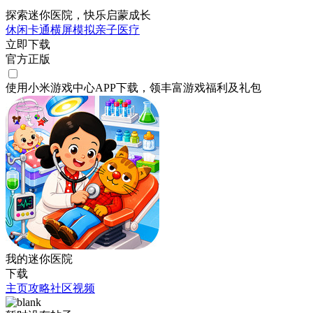
探索迷你医院，快乐启蒙成长
休闲
卡通
横屏
模拟
亲子
医疗
立即下载
官方正版
使用小米游戏中心APP
下载
，领丰富游戏
福利
及
礼包
我的迷你医院
下载
主页
攻略
社区
视频