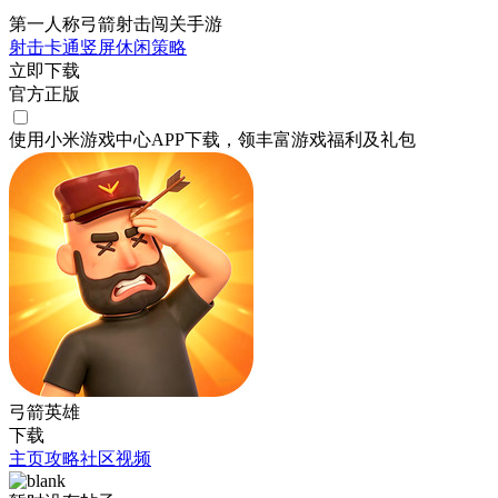
第一人称弓箭射击闯关手游
射击
卡通
竖屏
休闲
策略
立即下载
官方正版
使用小米游戏中心APP
下载
，领丰富游戏
福利
及
礼包
弓箭英雄
下载
主页
攻略
社区
视频