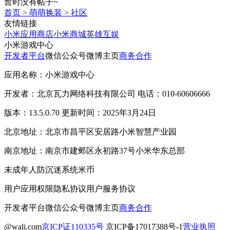
暂时没有帖子~
首页
>
萌萌换装
>
社区
友情链接
小米应用商店
小米商城
英雄互娱
小米游戏中心
开发者平台
微信公众号
微博主页
商务合作
应用名称：小米游戏中心
开发者：北京瓦力网络科技有限公司 电话：010-60606666
版本：13.5.0.70 更新时间：2025年3月24日
北京地址：北京市昌平区安居路小米智慧产业园
南京地址：南京市建邺区永初路37号小米华东总部
未成年人防沉迷系统
米币
用户应用权限
隐私协议
用户服务协议
开发者平台
微信公众号
微博主页
商务合作
@wali.com
京ICP证110335号
京ICP备17017388号-1
营业执照