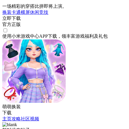
一场精彩的穿搭比拼即将上演。
换装
卡通
横屏
休闲
竞技
立即下载
官方正版
使用小米游戏中心APP
下载
，领丰富游戏
福利
及
礼包
萌萌换装
下载
主页
攻略
社区
视频