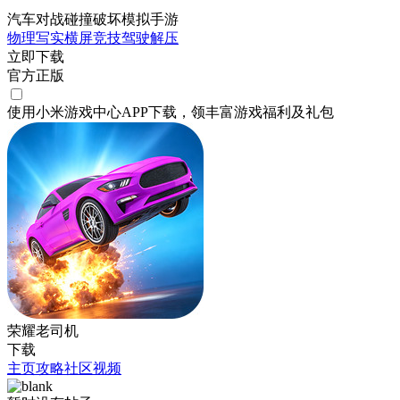
汽车对战碰撞破坏模拟手游
物理
写实
横屏
竞技
驾驶
解压
立即下载
官方正版
使用小米游戏中心APP
下载
，领丰富游戏
福利
及
礼包
荣耀老司机
下载
主页
攻略
社区
视频