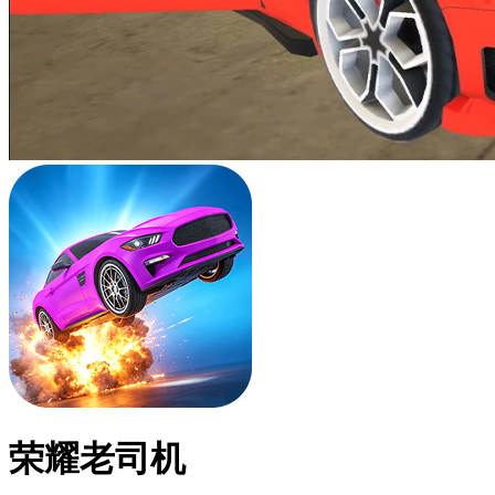
荣耀老司机