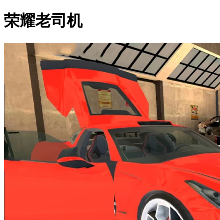
荣耀老司机