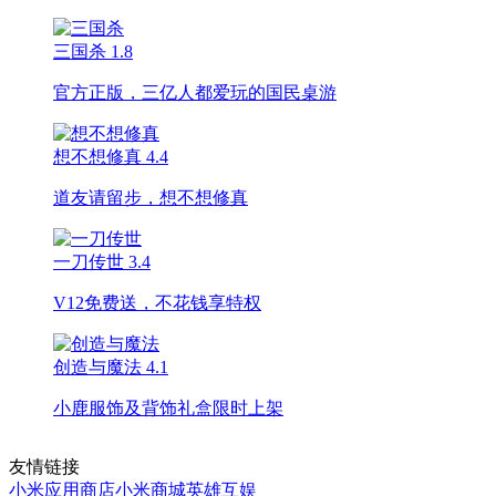
三国杀
1.8
官方正版，三亿人都爱玩的国民桌游
想不想修真
4.4
道友请留步，想不想修真
一刀传世
3.4
V12免费送，不花钱享特权
创造与魔法
4.1
小鹿服饰及背饰礼盒限时上架
友情链接
小米应用商店
小米商城
英雄互娱