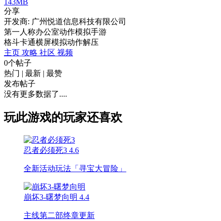
143MB
分享
开发商: 广州悦道信息科技有限公司
第一人称办公室动作模拟手游
格斗
卡通
横屏
模拟
动作
解压
主页
攻略
社区
视频
0个帖子
热门
|
最新
|
最赞
发布帖子
没有更多数据了....
玩此游戏的玩家还喜欢
忍者必须死3
4.6
全新活动玩法「寻宝大冒险」
崩坏3-曙梦向明
4.4
主线第二部终章更新