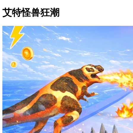
艾特怪兽狂潮