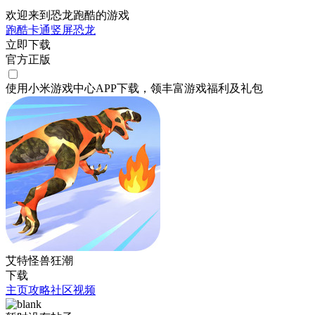
欢迎来到恐龙跑酷的游戏
跑酷
卡通
竖屏
恐龙
立即下载
官方正版
使用小米游戏中心APP
下载
，领丰富游戏
福利
及
礼包
艾特怪兽狂潮
下载
主页
攻略
社区
视频