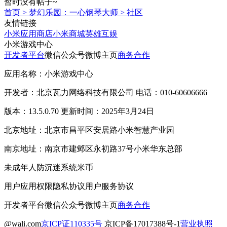
暂时没有帖子~
首页
>
梦幻乐园：一心钢琴大师
>
社区
友情链接
小米应用商店
小米商城
英雄互娱
小米游戏中心
开发者平台
微信公众号
微博主页
商务合作
应用名称：小米游戏中心
开发者：北京瓦力网络科技有限公司 电话：010-60606666
版本：13.5.0.70 更新时间：2025年3月24日
北京地址：北京市昌平区安居路小米智慧产业园
南京地址：南京市建邺区永初路37号小米华东总部
未成年人防沉迷系统
米币
用户应用权限
隐私协议
用户服务协议
开发者平台
微信公众号
微博主页
商务合作
@wali.com
京ICP证110335号
京ICP备17017388号-1
营业执照