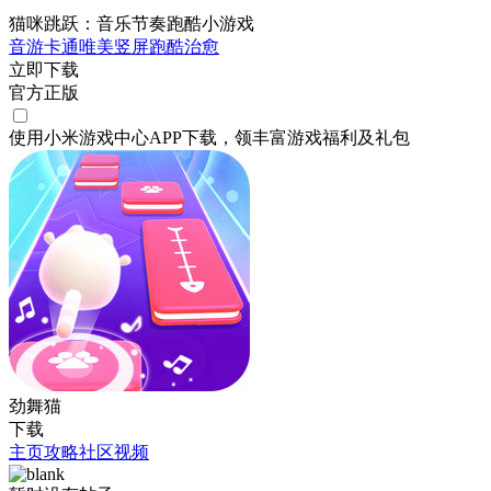
猫咪跳跃：音乐节奏跑酷小游戏
音游
卡通
唯美
竖屏
跑酷
治愈
立即下载
官方正版
使用小米游戏中心APP
下载
，领丰富游戏
福利
及
礼包
劲舞猫
下载
主页
攻略
社区
视频