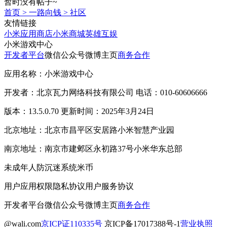
暂时没有帖子~
首页
>
一路向钱
>
社区
友情链接
小米应用商店
小米商城
英雄互娱
小米游戏中心
开发者平台
微信公众号
微博主页
商务合作
应用名称：小米游戏中心
开发者：北京瓦力网络科技有限公司 电话：010-60606666
版本：13.5.0.70 更新时间：2025年3月24日
北京地址：北京市昌平区安居路小米智慧产业园
南京地址：南京市建邺区永初路37号小米华东总部
未成年人防沉迷系统
米币
用户应用权限
隐私协议
用户服务协议
开发者平台
微信公众号
微博主页
商务合作
@wali.com
京ICP证110335号
京ICP备17017388号-1
营业执照