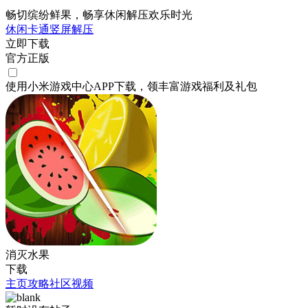
畅切缤纷鲜果，畅享休闲解压欢乐时光
休闲
卡通
竖屏
解压
立即下载
官方正版
使用小米游戏中心APP
下载
，领丰富游戏
福利
及
礼包
消灭水果
下载
主页
攻略
社区
视频