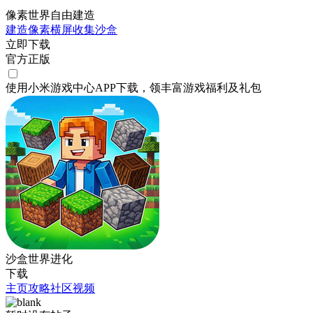
像素世界自由建造
建造
像素
横屏
收集
沙盒
立即下载
官方正版
使用小米游戏中心APP
下载
，领丰富游戏
福利
及
礼包
沙盒世界进化
下载
主页
攻略
社区
视频