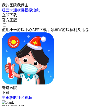
我的医院我做主
经营
卡通
横屏
模拟
治愈
立即下载
官方正版
使用小米游戏中心APP
下载
，领丰富游戏
福利
及
礼包
奇迹医院
下载
主页
攻略
社区
视频