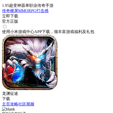
1.95超变神器单职业传奇手游
传奇
横屏
MMORPG
打击感
立即下载
官方正版
使用小米游戏中心APP
下载
，领丰富游戏
福利
及
礼包
龙渊征途
下载
主页
攻略
社区
视频