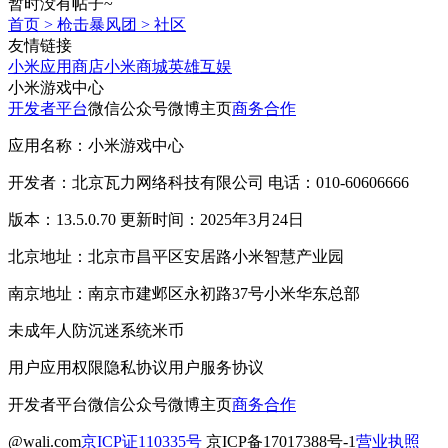
暂时没有帖子~
首页
>
枪击暴风团
>
社区
友情链接
小米应用商店
小米商城
英雄互娱
小米游戏中心
开发者平台
微信公众号
微博主页
商务合作
应用名称：小米游戏中心
开发者：北京瓦力网络科技有限公司 电话：010-60606666
版本：13.5.0.70 更新时间：2025年3月24日
北京地址：北京市昌平区安居路小米智慧产业园
南京地址：南京市建邺区永初路37号小米华东总部
未成年人防沉迷系统
米币
用户应用权限
隐私协议
用户服务协议
开发者平台
微信公众号
微博主页
商务合作
@wali.com
京ICP证110335号
京ICP备17017388号-1
营业执照