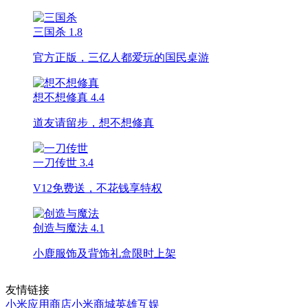
三国杀
1.8
官方正版，三亿人都爱玩的国民桌游
想不想修真
4.4
道友请留步，想不想修真
一刀传世
3.4
V12免费送，不花钱享特权
创造与魔法
4.1
小鹿服饰及背饰礼盒限时上架
友情链接
小米应用商店
小米商城
英雄互娱