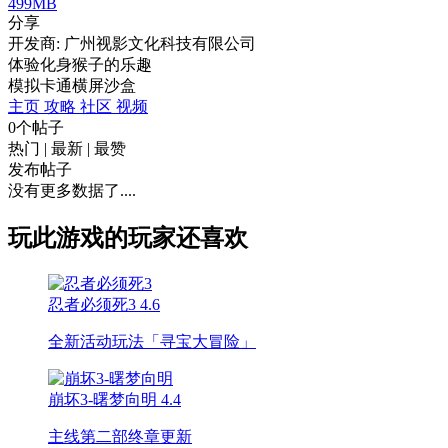
499MB
分享
开发商: 广州视影文化科技有限公司
体验化身猴子的乐趣
模拟
卡通
横屏
沙盒
主页
攻略
社区
视频
0个帖子
热门
|
最新
|
最赞
发布帖子
没有更多数据了....
玩此游戏的玩家还喜欢
忍者必须死3
4.6
全新活动玩法「寻宝大冒险」
崩坏3-曙梦向明
4.4
主线第二部终章更新