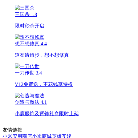
三国杀
1.8
限时秒杀开启
想不想修真
4.4
道友请留步，想不想修真
一刀传世
3.4
V12免费送，不花钱享特权
创造与魔法
4.1
小鹿服饰及背饰礼盒限时上架
友情链接
小米应用商店
小米商城
英雄互娱