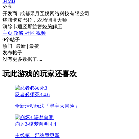
34MB
分享
开发商: 成都果月互娱网络科技有限公司
烧脑卡皮巴拉，农场调度大师
消除
卡通
竖屏
益智
烧脑
解压
主页
攻略
社区
视频
0个帖子
热门
|
最新
|
最赞
发布帖子
没有更多数据了....
玩此游戏的玩家还喜欢
忍者必须死3
4.6
全新活动玩法「寻宝大冒险」
崩坏3-曙梦向明
4.4
主线第二部终章更新