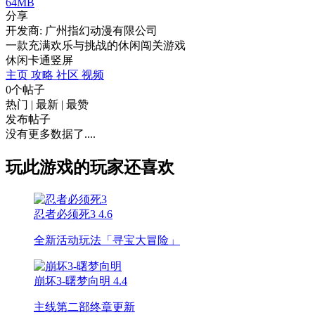
64MB
分享
开发商: 广州指幻动漫有限公司
一款充满欢乐与挑战的休闲闯关游戏
休闲
卡通
竖屏
主页
攻略
社区
视频
0个帖子
热门
|
最新
|
最赞
发布帖子
没有更多数据了....
玩此游戏的玩家还喜欢
忍者必须死3
4.6
全新活动玩法「寻宝大冒险」
崩坏3-曙梦向明
4.4
主线第二部终章更新