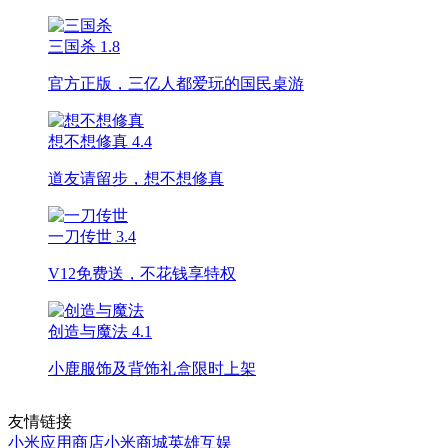
三国杀
1.8
官方正版，三亿人都爱玩的国民桌游
想不想修真
4.4
道友请留步，想不想修真
一刀传世
3.4
V12免费送，不花钱享特权
创造与魔法
4.1
小鹿服饰及背饰礼盒限时上架
友情链接
小米应用商店
小米商城
英雄互娱