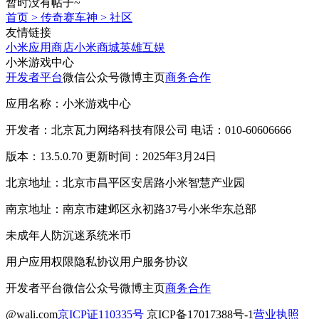
暂时没有帖子~
首页
>
传奇赛车神
>
社区
友情链接
小米应用商店
小米商城
英雄互娱
小米游戏中心
开发者平台
微信公众号
微博主页
商务合作
应用名称：小米游戏中心
开发者：北京瓦力网络科技有限公司 电话：010-60606666
版本：13.5.0.70 更新时间：2025年3月24日
北京地址：北京市昌平区安居路小米智慧产业园
南京地址：南京市建邺区永初路37号小米华东总部
未成年人防沉迷系统
米币
用户应用权限
隐私协议
用户服务协议
开发者平台
微信公众号
微博主页
商务合作
@wali.com
京ICP证110335号
京ICP备17017388号-1
营业执照