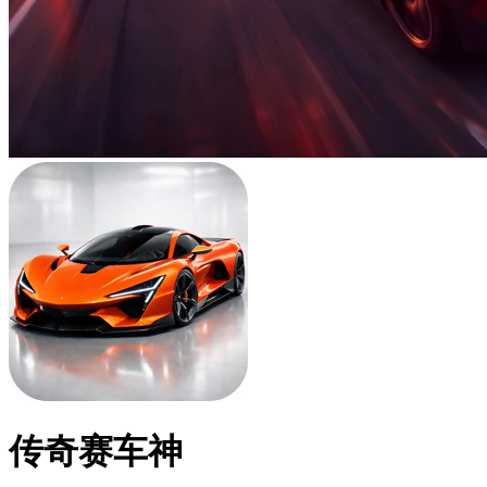
传奇赛车神