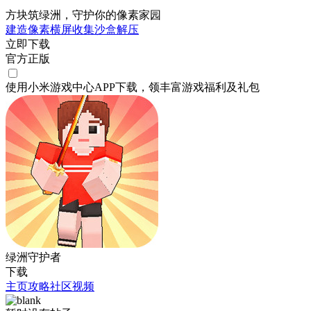
方块筑绿洲，守护你的像素家园
建造
像素
横屏
收集
沙盒
解压
立即下载
官方正版
使用小米游戏中心APP
下载
，领丰富游戏
福利
及
礼包
绿洲守护者
下载
主页
攻略
社区
视频