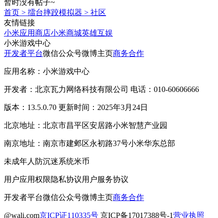
暂时没有帖子~
首页
>
擂台摔跤模拟器
>
社区
友情链接
小米应用商店
小米商城
英雄互娱
小米游戏中心
开发者平台
微信公众号
微博主页
商务合作
应用名称：小米游戏中心
开发者：北京瓦力网络科技有限公司 电话：010-60606666
版本：13.5.0.70 更新时间：2025年3月24日
北京地址：北京市昌平区安居路小米智慧产业园
南京地址：南京市建邺区永初路37号小米华东总部
未成年人防沉迷系统
米币
用户应用权限
隐私协议
用户服务协议
开发者平台
微信公众号
微博主页
商务合作
@wali.com
京ICP证110335号
京ICP备17017388号-1
营业执照