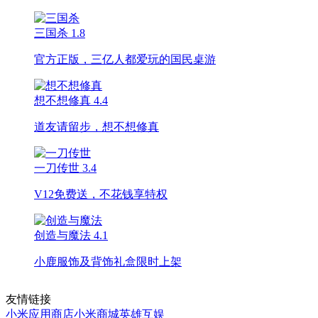
三国杀
1.8
官方正版，三亿人都爱玩的国民桌游
想不想修真
4.4
道友请留步，想不想修真
一刀传世
3.4
V12免费送，不花钱享特权
创造与魔法
4.1
小鹿服饰及背饰礼盒限时上架
友情链接
小米应用商店
小米商城
英雄互娱