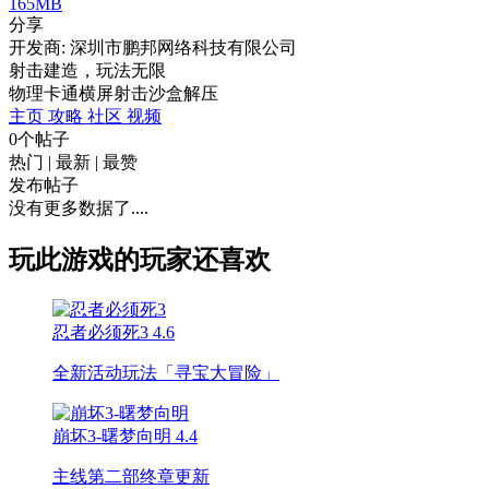
165MB
分享
开发商: 深圳市鹏邦网络科技有限公司
射击建造，玩法无限
物理
卡通
横屏
射击
沙盒
解压
主页
攻略
社区
视频
0个帖子
热门
|
最新
|
最赞
发布帖子
没有更多数据了....
玩此游戏的玩家还喜欢
忍者必须死3
4.6
全新活动玩法「寻宝大冒险」
崩坏3-曙梦向明
4.4
主线第二部终章更新