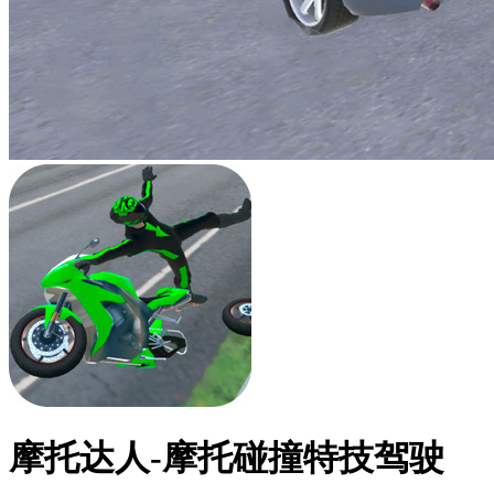
摩托达人-摩托碰撞特技驾驶