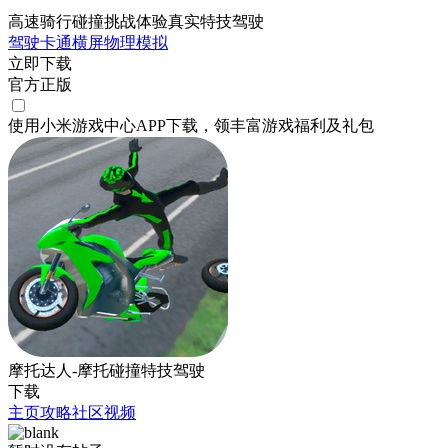
高速骑行碰撞挑战体验真实特技驾驶
驾驶
卡通
横屏
物理
模拟
立即下载
官方正版
使用小米游戏中心APP
下载
，领丰富游戏
福利
及
礼包
摩托达人-摩托碰撞特技驾驶
下载
主页
攻略
社区
视频