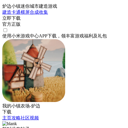
炉边小镇迷你城市建造游戏
建造
卡通
横屏
合成
收集
立即下载
官方正版
使用小米游戏中心APP
下载
，领丰富游戏
福利
及
礼包
我的小镇农场-炉边
下载
主页
攻略
社区
视频