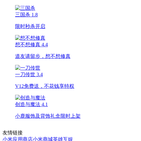
三国杀
1.8
限时秒杀开启
想不想修真
4.4
道友请留步，想不想修真
一刀传世
3.4
V12免费送，不花钱享特权
创造与魔法
4.1
小鹿服饰及背饰礼盒限时上架
友情链接
小米应用商店
小米商城
英雄互娱