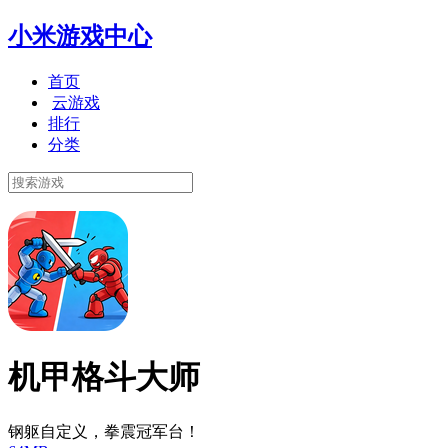
小米游戏中心
首页
云游戏
排行
分类
机甲格斗大师
钢躯自定义，拳震冠军台！