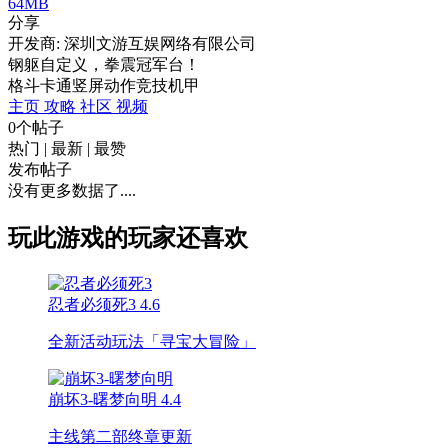
64MB
分享
开发商: 深圳文游互娱网络有限公司
钢躯自定义，拳震冠军台！
格斗
卡通
竖屏
动作
竞技
机甲
主页
攻略
社区
视频
0个帖子
热门
|
最新
|
最赞
发布帖子
没有更多数据了....
玩此游戏的玩家还喜欢
忍者必须死3
4.6
全新活动玩法「寻宝大冒险」
崩坏3-曙梦向明
4.4
主线第二部终章更新