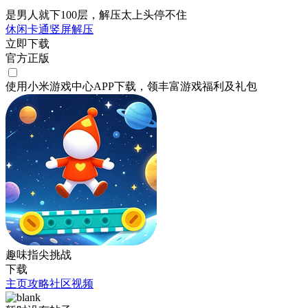
是男人就下100层，解压太上头停不住
休闲
卡通
竖屏
解压
立即下载
官方正版
使用小米游戏中心APP
下载
，领丰富游戏
福利
及
礼包
趣味指尖挑战
下载
主页
攻略
社区
视频