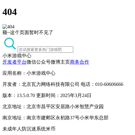
404
额~这个页面暂时不见了
小米游戏中心
开发者平台
微信公众号
微博主页
商务合作
应用名称：小米游戏中心
开发者：北京瓦力网络科技有限公司 电话：010-60606666
版本：13.5.0.70 更新时间：2025年3月24日
北京地址：北京市昌平区安居路小米智慧产业园
南京地址：南京市建邺区永初路37号小米华东总部
未成年人防沉迷系统
米币