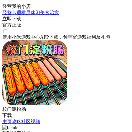
经营我的小店
经营
卡通
横屏
休闲
美食
治愈
立即下载
官方正版
使用小米游戏中心APP
下载
，领丰富游戏
福利
及
礼包
校门淀粉肠
下载
主页
攻略
社区
视频