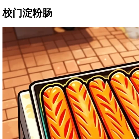
校门淀粉肠