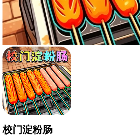
校门淀粉肠