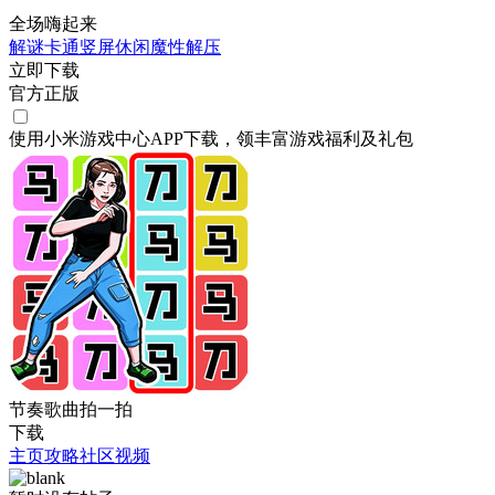
全场嗨起来
解谜
卡通
竖屏
休闲
魔性
解压
立即下载
官方正版
使用小米游戏中心APP
下载
，领丰富游戏
福利
及
礼包
节奏歌曲拍一拍
下载
主页
攻略
社区
视频