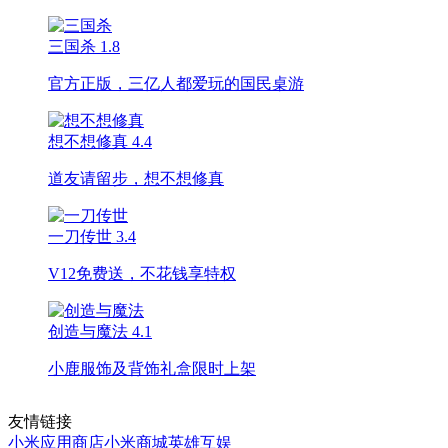
三国杀
1.8
官方正版，三亿人都爱玩的国民桌游
想不想修真
4.4
道友请留步，想不想修真
一刀传世
3.4
V12免费送，不花钱享特权
创造与魔法
4.1
小鹿服饰及背饰礼盒限时上架
友情链接
小米应用商店
小米商城
英雄互娱