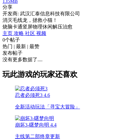
135MB
分享
开发商: 武汉汇泰信息科技有限公司
消灭毛线龙，拯救小猫！
烧脑
卡通
竖屏
物理
休闲
解压
治愈
主页
攻略
社区
视频
0个帖子
热门
|
最新
|
最赞
发布帖子
没有更多数据了....
玩此游戏的玩家还喜欢
忍者必须死3
4.6
全新活动玩法「寻宝大冒险」
崩坏3-曙梦向明
4.4
主线第二部终章更新