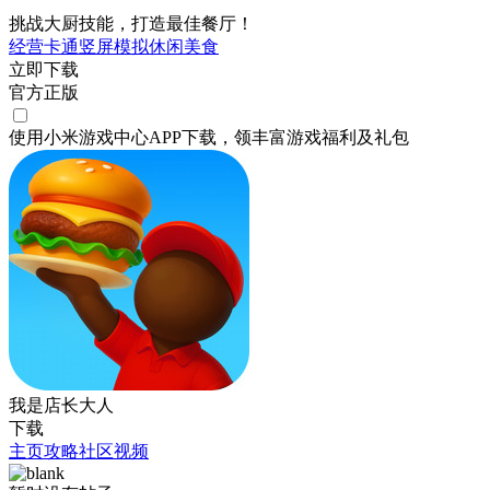
挑战大厨技能，打造最佳餐厅！
经营
卡通
竖屏
模拟
休闲
美食
立即下载
官方正版
使用小米游戏中心APP
下载
，领丰富游戏
福利
及
礼包
我是店长大人
下载
主页
攻略
社区
视频