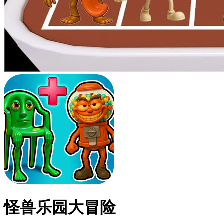
怪兽乐园大冒险