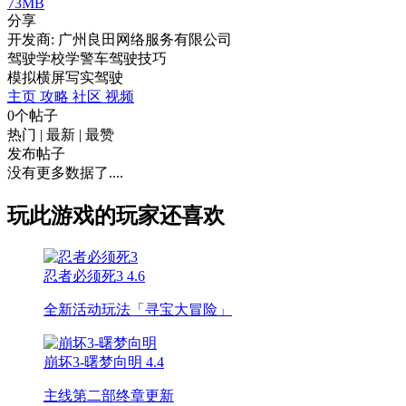
73MB
分享
开发商: 广州良田网络服务有限公司
驾驶学校学警车驾驶技巧
模拟
横屏
写实
驾驶
主页
攻略
社区
视频
0个帖子
热门
|
最新
|
最赞
发布帖子
没有更多数据了....
玩此游戏的玩家还喜欢
忍者必须死3
4.6
全新活动玩法「寻宝大冒险」
崩坏3-曙梦向明
4.4
主线第二部终章更新