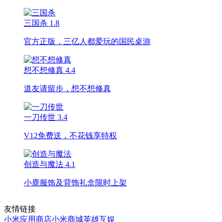
三国杀
1.8
官方正版，三亿人都爱玩的国民桌游
想不想修真
4.4
道友请留步，想不想修真
一刀传世
3.4
V12免费送，不花钱享特权
创造与魔法
4.1
小鹿服饰及背饰礼盒限时上架
友情链接
小米应用商店
小米商城
英雄互娱