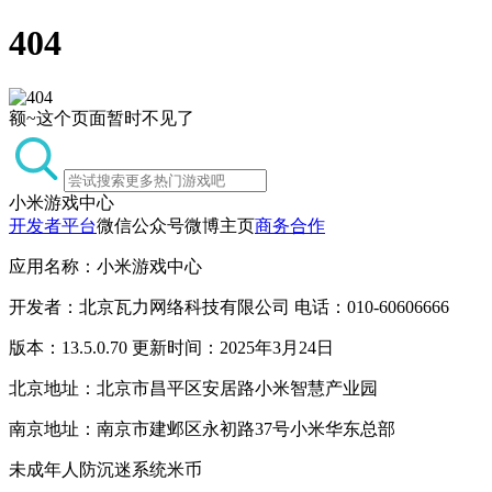
404
额~这个页面暂时不见了
小米游戏中心
开发者平台
微信公众号
微博主页
商务合作
应用名称：小米游戏中心
开发者：北京瓦力网络科技有限公司 电话：010-60606666
版本：13.5.0.70 更新时间：2025年3月24日
北京地址：北京市昌平区安居路小米智慧产业园
南京地址：南京市建邺区永初路37号小米华东总部
未成年人防沉迷系统
米币