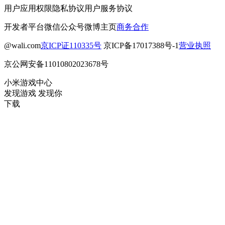
用户应用权限
隐私协议
用户服务协议
开发者平台
微信公众号
微博主页
商务合作
@wali.com
京ICP证110335号
京ICP备17017388号-1
营业执照
京公网安备11010802023678号
小米游戏中心
发现游戏 发现你
下载