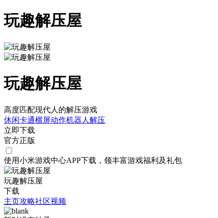
玩趣解压屋
玩趣解压屋
高度匹配现代人的解压游戏
休闲
卡通
横屏
动作
机器人
解压
立即下载
官方正版
使用小米游戏中心APP
下载
，领丰富游戏
福利
及
礼包
玩趣解压屋
下载
主页
攻略
社区
视频