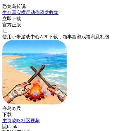
恐龙岛传说
生存
写实
横屏
动作
恐龙
收集
立即下载
官方正版
使用小米游戏中心APP
下载
，领丰富游戏
福利
及
礼包
夺岛奇兵
下载
主页
攻略
社区
视频