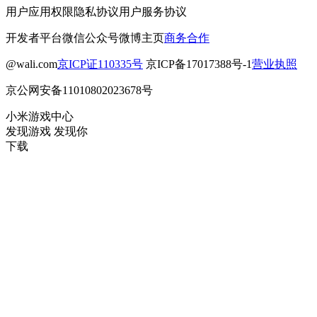
用户应用权限
隐私协议
用户服务协议
开发者平台
微信公众号
微博主页
商务合作
@wali.com
京ICP证110335号
京ICP备17017388号-1
营业执照
京公网安备11010802023678号
小米游戏中心
发现游戏 发现你
下载