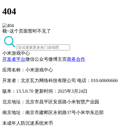
404
额~这个页面暂时不见了
小米游戏中心
开发者平台
微信公众号
微博主页
商务合作
应用名称：小米游戏中心
开发者：北京瓦力网络科技有限公司 电话：010-60606666
版本：13.5.0.70 更新时间：2025年3月24日
北京地址：北京市昌平区安居路小米智慧产业园
南京地址：南京市建邺区永初路37号小米华东总部
未成年人防沉迷系统
米币