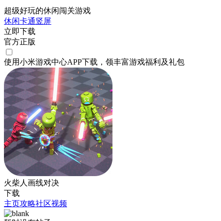
超级好玩的休闲闯关游戏
休闲
卡通
竖屏
立即下载
官方正版
使用小米游戏中心APP
下载
，领丰富游戏
福利
及
礼包
火柴人画线对决
下载
主页
攻略
社区
视频