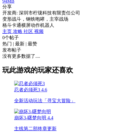
94MB
分享
开发商: 深圳市柠珑科技有限责任公司
变形战斗，钢铁咆哮，主宰战场
格斗
卡通
横屏
动作
机器人
主页
攻略
社区
视频
0个帖子
热门
|
最新
|
最赞
发布帖子
没有更多数据了....
玩此游戏的玩家还喜欢
忍者必须死3
4.6
全新活动玩法「寻宝大冒险」
崩坏3-曙梦向明
4.4
主线第二部终章更新