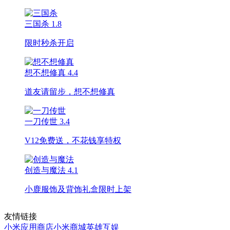
三国杀
1.8
限时秒杀开启
想不想修真
4.4
道友请留步，想不想修真
一刀传世
3.4
V12免费送，不花钱享特权
创造与魔法
4.1
小鹿服饰及背饰礼盒限时上架
友情链接
小米应用商店
小米商城
英雄互娱