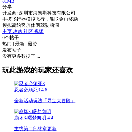
81MB
分享
开发商: 深圳市海氪斯科技有限公司
手搓飞行器模拟飞行，赢取金币奖励
模拟
简约
竖屏
休闲
驾驶
脑洞
主页
攻略
社区
视频
0个帖子
热门
|
最新
|
最赞
发布帖子
没有更多数据了....
玩此游戏的玩家还喜欢
忍者必须死3
4.6
全新活动玩法「寻宝大冒险」
崩坏3-曙梦向明
4.4
主线第二部终章更新