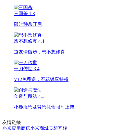
三国杀
1.8
限时秒杀开启
想不想修真
4.4
道友请留步，想不想修真
一刀传世
3.4
V12免费送，不花钱享特权
创造与魔法
4.1
小鹿服饰及背饰礼盒限时上架
友情链接
小米应用商店
小米商城
英雄互娱