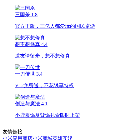
三国杀
1.8
官方正版，三亿人都爱玩的国民桌游
想不想修真
4.4
道友请留步，想不想修真
一刀传世
3.4
V12免费送，不花钱享特权
创造与魔法
4.1
小鹿服饰及背饰礼盒限时上架
友情链接
小米应用商店
小米商城
英雄互娱