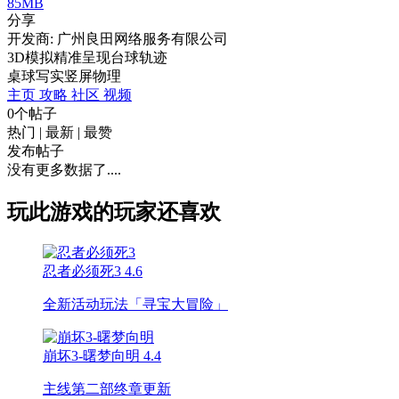
85MB
分享
开发商: 广州良田网络服务有限公司
3D模拟精准呈现台球轨迹
桌球
写实
竖屏
物理
主页
攻略
社区
视频
0个帖子
热门
|
最新
|
最赞
发布帖子
没有更多数据了....
玩此游戏的玩家还喜欢
忍者必须死3
4.6
全新活动玩法「寻宝大冒险」
崩坏3-曙梦向明
4.4
主线第二部终章更新