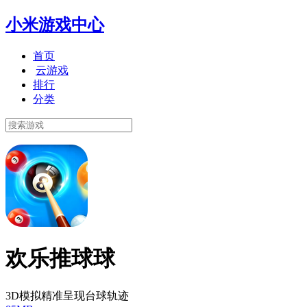
小米游戏中心
首页
云游戏
排行
分类
欢乐推球球
3D模拟精准呈现台球轨迹