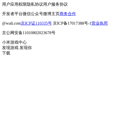
用户应用权限
隐私协议
用户服务协议
开发者平台
微信公众号
微博主页
商务合作
@wali.com
京ICP证110335号
京ICP备17017388号-1
营业执照
京公网安备11010802023678号
小米游戏中心
发现游戏 发现你
下载