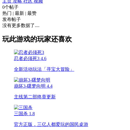
主页
攻略
社区
视频
0个帖子
热门
|
最新
|
最赞
发布帖子
没有更多数据了....
玩此游戏的玩家还喜欢
忍者必须死3
4.6
全新活动玩法「寻宝大冒险」
崩坏3-曙梦向明
4.4
主线第二部终章更新
三国杀
1.8
官方正版，三亿人都爱玩的国民桌游