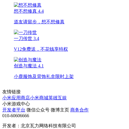
想不想修真
4.4
道友请留步，想不想修真
一刀传世
3.4
V12免费送，不花钱享特权
创造与魔法
4.1
小鹿服饰及背饰礼盒限时上架
友情链接
小米应用商店
小米商城
英雄互娱
小米游戏中心
开发者平台
微信公众号
微博主页
商务合作
010-60606666
开发者：北京瓦力网络科技有限公司