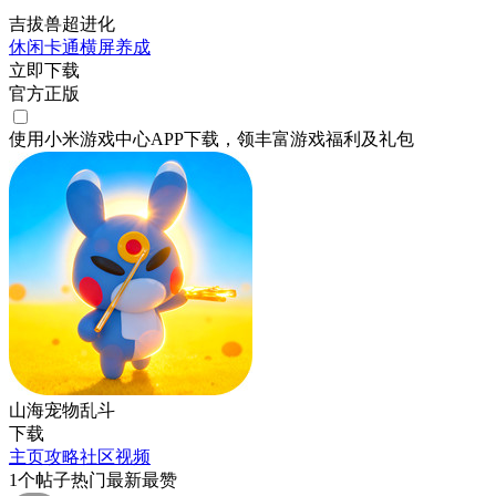
吉拔兽超进化
休闲
卡通
横屏
养成
立即下载
官方正版
使用小米游戏中心APP
下载
，领丰富游戏
福利
及
礼包
山海宠物乱斗
下载
主页
攻略
社区
视频
1
个帖子
热门
最新
最赞