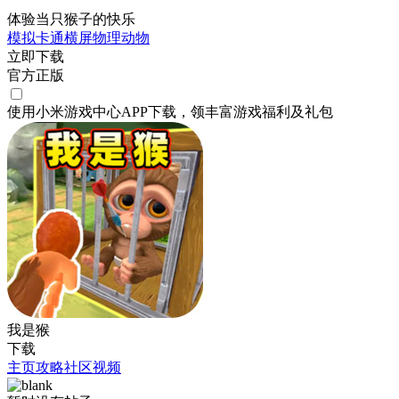
体验当只猴子的快乐
模拟
卡通
横屏
物理
动物
立即下载
官方正版
使用小米游戏中心APP
下载
，领丰富游戏
福利
及
礼包
我是猴
下载
主页
攻略
社区
视频