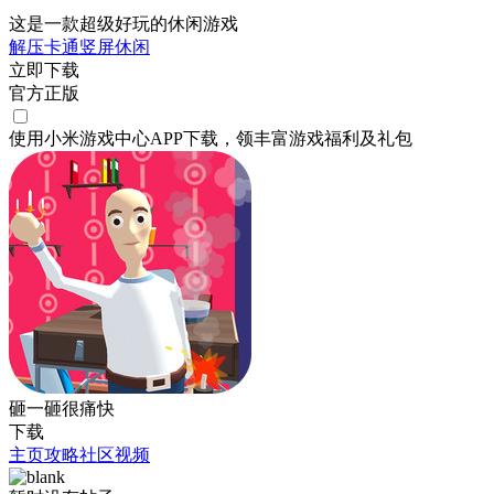
这是一款超级好玩的休闲游戏
解压
卡通
竖屏
休闲
立即下载
官方正版
使用小米游戏中心APP
下载
，领丰富游戏
福利
及
礼包
砸一砸很痛快
下载
主页
攻略
社区
视频