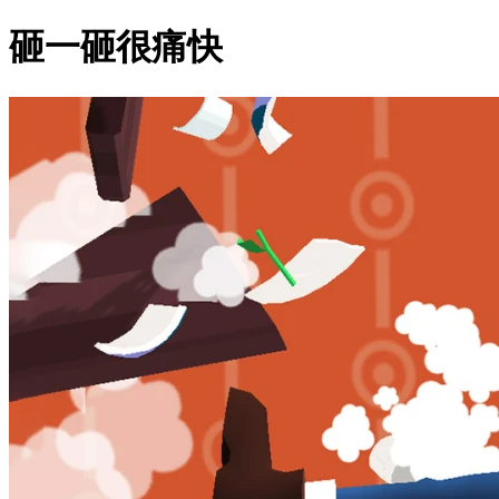
砸一砸很痛快