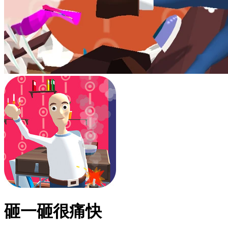
砸一砸很痛快