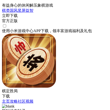
有益身心的休闲解压象棋游戏
棋类
国风
竖屏
益智
立即下载
官方正版
使用小米游戏中心APP
下载
，领丰富游戏
福利
及
礼包
棋定胜局
下载
主页
攻略
社区
视频